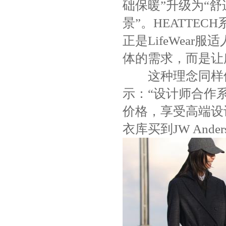
础保暖”升级为“
景”。HEATTE
正是LifeWea
体的需求，而是让
这种理念同样体
示：“设计师合作
价格，享受高端设
衣库买到JW Ande