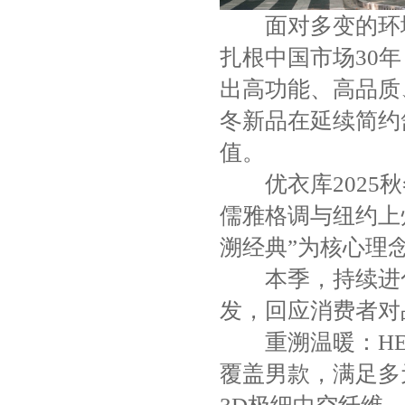
面对多变的环境
扎根中国市场30年
出高功能、高品质
冬新品在延续简约
值。
优衣库2025秋
儒雅格调与纽约上州地区
溯经典”为核心理
本季，持续进化
发，回应消费者对
重溯温暖：HEA
覆盖男款，满足多元