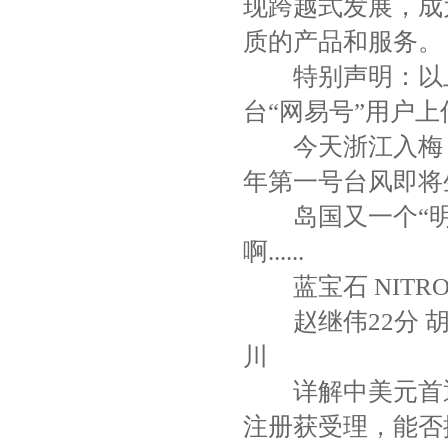
现跨越式发展，成
质的产品和服务。
特别声明：以上内
台“网易号”用户
今天浙江入梅！
年第一号台风即将
岛国又一个“明日
啊......
蓝宝石 NITRO +
赵继伟22分 胡金
川
详解中美元首通
注册获受理，能否