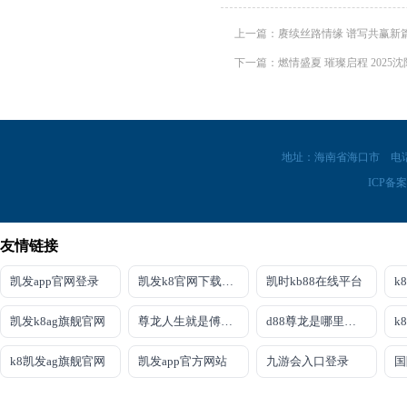
上一篇：赓续丝路情缘 谱写共赢新
下一篇：燃情盛夏 璀璨启程 2025
地址：海南省海口市
电话
ICP备
友情链接
凯发app官网登录
凯发k8官网下载客户端中心
凯时kb88在线平台
凯发k8ag旗舰官网
尊龙人生就是傅官网
d88尊龙是哪里的平台
k
k8凯发ag旗舰官网
凯发app官方网站
九游会入口登录
国