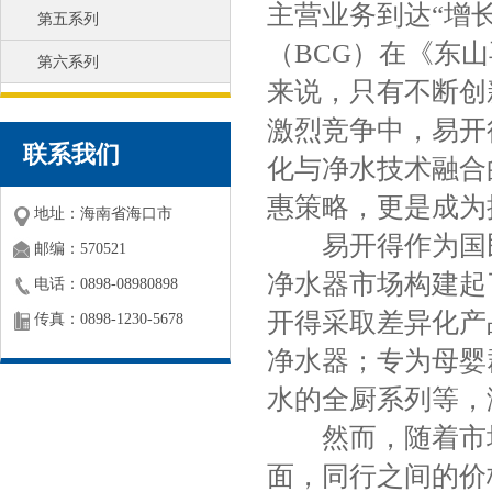
主营业务到达“增
第五系列
（BCG）在《东
第六系列
来说，只有不断创
激烈竞争中，易开
联系我们
化与净水技术融合
惠策略，更是成为
地址：海南省海口市
易开得作为国民
邮编：570521
净水器市场构建起
电话：0898-08980898
开得采取差异化产
传真：0898-1230-5678
净水器；专为母婴
水的全厨系列等，
然而，随着市场
面，同行之间的价