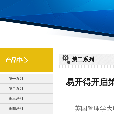
第二系列
产品中心
第一系列
易开得开启
第二系列
第三系列
英国管理学大师查
第四系列