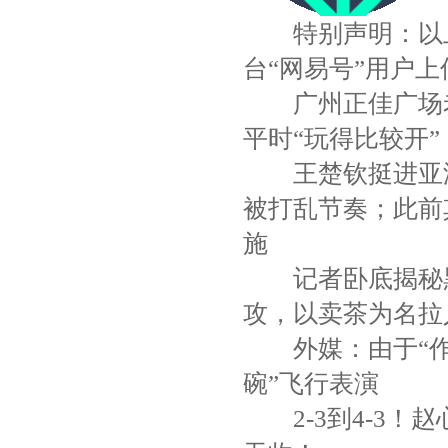
特别声明：以上内
台“网易号”用户
广州正佳广场老
平时“玩得比较开”
王楚钦挺进亚洲
被打乱节奏；此前
施
记者卧底揭秘黑
攻，以卖茶为名拉
外媒：由于“作战
碗”飞行表演
2-3到4-3！赵