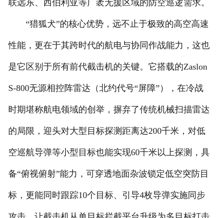
联远东、西伯利亚等广袤无援区域的防空巡逻需求。
“猎狐犬”的核心优势，远不止于极致的高空高速
性能，更在于其跨时代的航电与协同作战能力，这也
是它区别于所有前代截击机的关键。它搭载的Zaslon
S-800无源相控阵雷达（北约代号“屏障”），在冷战
时期堪称航电领域的创举，摒弃了传统机械扫描雷达
的局限，迎头对大型目标探测距离达200千米，对低
空巡航导弹等小型目标也能实现60千米以上探测，具
备“俯视俯射”能力，可穿透地面杂波锁定低空突防目
标，更能同时跟踪10个目标、引导4枚导弹实施同步
攻击，让截击机从单目标拦截平台升级为多目标打击