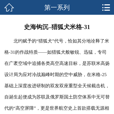


第一系列
网站首页

关于我们
史海钩沉–猎狐犬米格-31
产品中心
北约赋予的“猎狐犬”代号，恰如其分地诠释了米
新闻资讯
格-31的作战特质——如猎狐犬般敏锐、迅猛，专司
客户案例
在广袤空域中追捕各类高空高速目标，是苏联米高扬
安全须知
设计局为应对冷战巅峰时期的空中威胁，在米格-25
售后服务
基础上深度改进研制的双发双座重型全天候截击机，
自诞生起便成为苏联及俄罗斯国土防空体系中无可替
联系我们
代的“高空屏障”，更是世界航空史上首款搭载无源相
客户留言