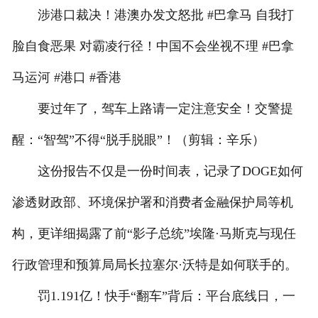
涉港口裁决！港澳办发文怒批 #巴拿马 自我打
脸自食恶果 对霸凌行径！中国不会坐视不理 #巴拿
马运河 #港口 #香港
要过年了，驾车上路请一定注意安全！交警提
醒：“智驾”不得“脱手脱眼”！（剪辑：辛乐）
这份报告不仅是一份时间表，记录了DOGE如何
渗透财政部、环境保护署和消费者金融保护局等机
构，更详细揭露了前“影子总统”埃隆·马斯克与现任
行政管理和预算局局长拉塞尔·沃特是如何联手的。
罚1.191亿！快手“翻车”背后：平台底线日，一